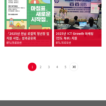
「2025년 전남 로컬픽 청년창 업
2025년 ICT Growth 마케팅
지원 사업」성과공유회
(인도 북부) 지원
BTL/프로모션
BTL/프로모션
1
2
3
4
5