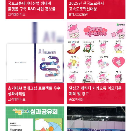
국토교통데이터산업 생태계
2025년 한국도로공사
플랫폼 구축 R&D 사업 홍보물
고속도로혁신대상
크리에이티브
BTL/프로모션
초거대AI 플래그십 프로젝트 우수
달성군 캐릭터 카카오톡 이모티콘
성과사례집
제작 및 광고
크리에이티브
홍보마케팅